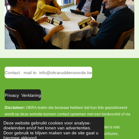
Contact : mail to info@okraruddervoorde.be
Privacy Verklaring
Disclaimer:
OKRA-leden die bezwaar hebben dat hun foto gepubliceerd
wordt op deze website kunnen contact opnemen met een bestuurslid of via
info@okraruddervoorde.be.
Deze website gebruikt cookies voor analyse-
Het is enkel toegelaten persoonlijke foto's te downloaden. Het is niet
doeleinden en/of het tonen van advertenties.
Door gebruik te blijven maken van de site gaat u
toegelaten deze foto's te publiceren op andere websites, brochures,
hiermee akkoord.