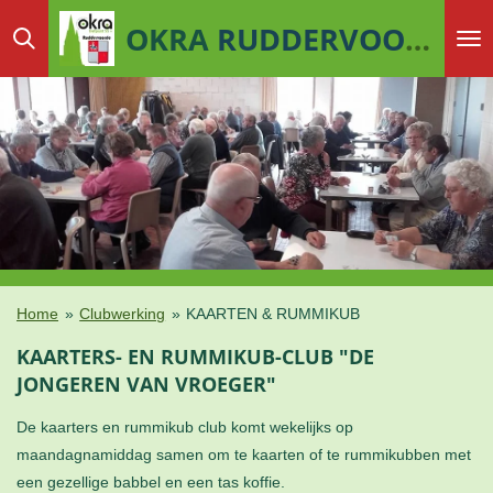
Ga
OKRA
RUDDERVOORDE
direct
naar
de
hoofdinhoud
Home
»
Clubwerking
»
KAARTEN & RUMMIKUB
KAARTERS- EN RUMMIKUB-CLUB "DE
JONGEREN VAN VROEGER"
De kaarters en rummikub club komt wekelijks op
maandagnamiddag samen om te kaarten of te rummikubben met
een gezellige babbel en een tas koffie.