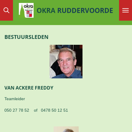
Ga
OKRA
RUDDERVOORDE
direct
naar
de
hoofdinhoud
BESTUURSLEDEN
VAN ACKERE FREDDY
Teamleider
050 27 78 52 of 0478 50 12 51