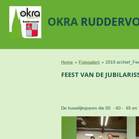
Ga
direct
OKRA
RUDDERV
naar
de
hoofdinhoud
Home
»
Fotogalerij
»
2019 archief_Fee
FEEST VAN DE JUBILARIS
De huwelijksparen die 50 - 60 - 65 en