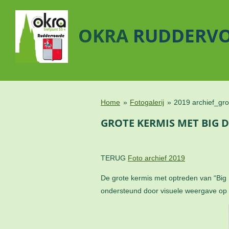
Ga
direct
OKRA
RUDDERV
naar
de
hoofdinhoud
Home
»
Fotogalerij
»
2019 archief_gro
GROTE KERMIS MET BIG D 
TERUG
Foto archief 2019
De grote kermis met optreden van “Big 
ondersteund door visuele weergave op