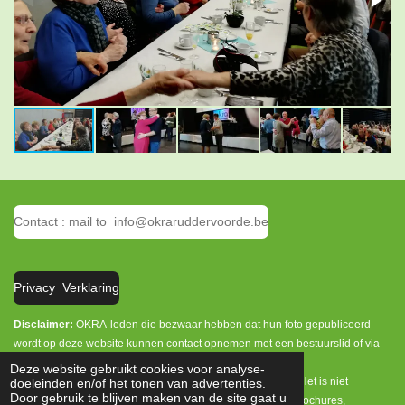
Contact : mail to info@okraruddervoorde.be
Privacy Verklaring
Disclaimer:
OKRA-leden die bezwaar hebben dat hun foto gepubliceerd
wordt op deze website kunnen contact opnemen met een bestuurslid of via
info@okraruddervoorde.be.
Deze website gebruikt cookies voor analyse-
Het is enkel toegelaten persoonlijke foto's te downloaden. Het is niet
doeleinden en/of het tonen van advertenties.
Door gebruik te blijven maken van de site gaat u
toegelaten deze foto's te publiceren op andere websites, brochures,