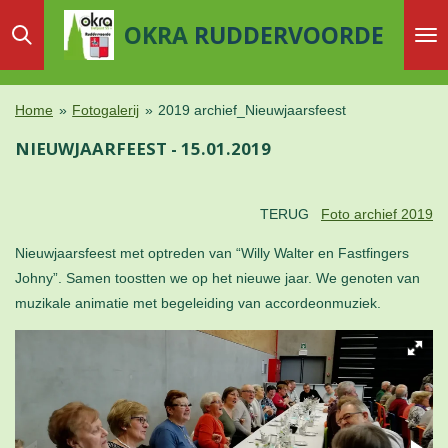
Ga
OKRA
RUDDERVOORDE
direct
naar
de
Home
»
Fotogalerij
»
2019 archief_Nieuwjaarsfeest
hoofdinhoud
NIEUWJAARFEEST - 15.01.2019
TERUG
Foto archief 2019
Nieuwjaarsfeest met optreden van “Willy Walter en Fastfingers
Johny”. Samen toostten we op het nieuwe jaar. We genoten van
muzikale animatie met begeleiding van accordeonmuziek.