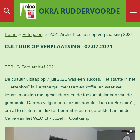
Ga
OKRA
RUDDERVOORDE
direct
naar
de
Home
»
Fotogalerij
»
2021 Archief- cultuur op verplaatsing 2021
hoofdinhoud
CULTUUR OP VERPLAATSING - 07.07.2021
TERUG Foto archief 2021
De cultuur uitstap op 7 juli 2021 was een succes. Het startte in het
" Hertenbos" in Hertsberge met taart en koffie, en waar we
kennis maakten met geschidenis en de toekomstplannen van de
gemeente. Daarna volgde een bezoek aan de "Tuin de Berceau" ,
om af te sluiten met lekker boerenbrood en gerookte ham in de
Carré van het WZC St.- Jozef in Oostkamp