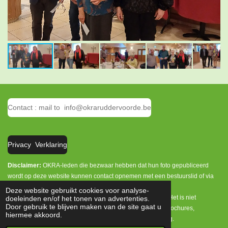
Contact : mail to info@okraruddervoorde.be
Privacy Verklaring
Disclaimer:
OKRA-leden die bezwaar hebben dat hun foto gepubliceerd
wordt op deze website kunnen contact opnemen met een bestuurslid of via
info@okraruddervoorde.be.
Deze website gebruikt cookies voor analyse-
Het is enkel toegelaten persoonlijke foto's te downloaden. Het is niet
doeleinden en/of het tonen van advertenties.
Door gebruik te blijven maken van de site gaat u
toegelaten deze foto's te publiceren op andere websites, brochures,
hiermee akkoord.
tijdschriften, week- en dagbladen zonder onze toestemming.