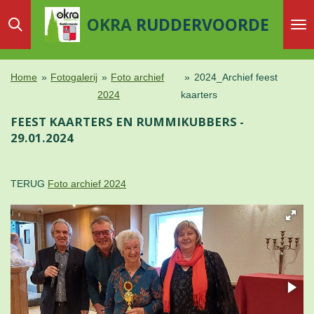
Ga
OKRA
RUDDERVOORDE
direct
naar
de
Home
»
Fotogalerij
»
Foto archief
»
2024_Archief feest
hoofdinhoud
2024
kaarters
FEEST KAARTERS EN RUMMIKUBBERS -
29.01.2024
TERUG
Foto archief 2024