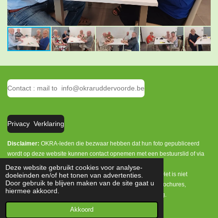
Contact : mail to info@okraruddervoorde.be
Privacy Verklaring
Disclaimer:
OKRA-leden die bezwaar hebben dat hun foto gepubliceerd
wordt op deze website kunnen contact opnemen met een bestuurslid of via
info@okraruddervoorde.be.
Deze website gebruikt cookies voor analyse-
Het is enkel toegelaten persoonlijke foto's te downloaden. Het is niet
doeleinden en/of het tonen van advertenties.
Door gebruik te blijven maken van de site gaat u
toegelaten deze foto's te publiceren op andere websites, brochures,
hiermee akkoord.
tijdschriften, week- en dagbladen zonder onze toestemming.
© 2019 - 2026 OKRA Ruddervoorde
Akkoord