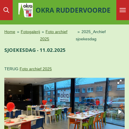
Ga
OKRA
RUDDERVOORDE
direct
naar
de
Home
»
Fotogalerij
»
Foto archief
»
2025_Archief
hoofdinhoud
2025
sjoekesdag
SJOEKESDAG - 11.02.2025
TERUG
Foto archief 2025