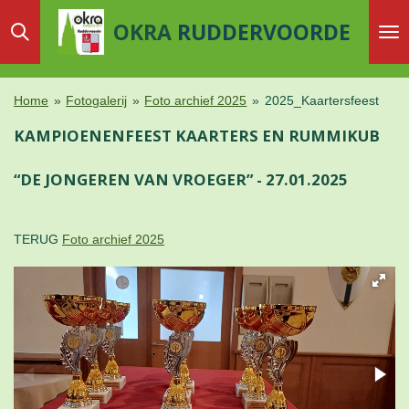
Ga
OKRA
RUDDERVOORDE
direct
naar
de
Home
»
Fotogalerij
»
Foto archief 2025
»
2025_Kaartersfeest
hoofdinhoud
KAMPIOENENFEEST KAARTERS EN RUMMIKUB
“DE JONGEREN VAN VROEGER” -
27.01.2025
TERUG
Foto archief 2025