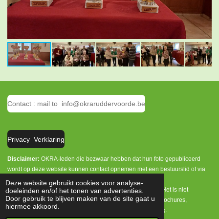
Contact : mail to info@okraruddervoorde.be
Privacy Verklaring
Disclaimer:
OKRA-leden die bezwaar hebben dat hun foto gepubliceerd
wordt op deze website kunnen contact opnemen met een bestuurslid of via
info@okraruddervoorde.be.
Deze website gebruikt cookies voor analyse-
Het is enkel toegelaten persoonlijke foto's te downloaden. Het is niet
doeleinden en/of het tonen van advertenties.
Door gebruik te blijven maken van de site gaat u
toegelaten deze foto's te publiceren op andere websites, brochures,
hiermee akkoord.
tijdschriften, week- en dagbladen zonder onze toestemming.