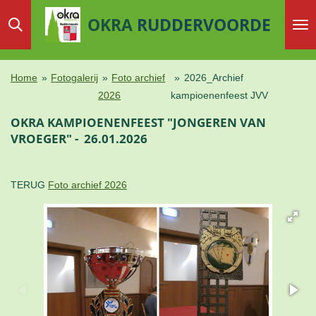
Ga
OKRA
RUDDERVOORDE
direct
naar
de
Home
»
Fotogalerij
»
Foto archief
»
2026_Archief
hoofdinhoud
2026
kampioenenfeest JVV
OKRA KAMPIOENENFEEST "JONGEREN VAN
VROEGER" - 26.01.2026
TERUG
Foto archief 2026