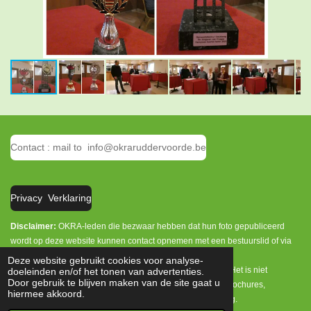
Contact : mail to info@okraruddervoorde.be
Privacy Verklaring
Disclaimer:
OKRA-leden die bezwaar hebben dat hun foto gepubliceerd
wordt op deze website kunnen contact opnemen met een bestuurslid of via
info@okraruddervoorde.be.
Deze website gebruikt cookies voor analyse-
Het is enkel toegelaten persoonlijke foto's te downloaden. Het is niet
doeleinden en/of het tonen van advertenties.
Door gebruik te blijven maken van de site gaat u
toegelaten deze foto's te publiceren op andere websites, brochures,
hiermee akkoord.
tijdschriften, week- en dagbladen zonder onze toestemming.